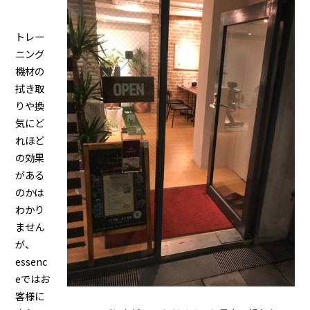
トレー
ニング
機材の
拭き取
りや換
気にど
れほど
の効果
がある
のかは
わかり
ません
が、
essenc
eではお
客様に