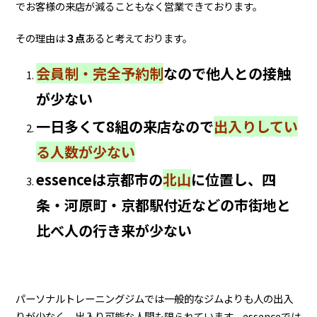
でお客様の来店が減ることもなく営業できております。
その理由は
３点
あると考えております。
会員制・完全予約制
なので他人との接触
が少ない
一日多くて8組の来店なので
出入りしてい
る人数が少ない
essenceは京都市の
北山
に位置し、四
条・河原町・京都駅付近などの市街地と
比べ人の行き来が少ない
パーソナルトレーニングジムでは一般的なジムよりも人の出入
りが少なく、出入り可能な人間も限られています。essenceでは