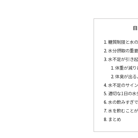
目
糖質制限と水
水分摂取の重
水不足が引き
体重が減り
体臭が出る
水不足のサイ
適切な1日の水
水の飲みすぎ
水を飲むこと
まとめ